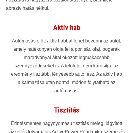
abrazív hatás nélkül.
Aktív hab
Autómosás előtt aktív habbal lehet bevonni az autót,
amely hatékonyan oldja fel a por, sár, olaj, bogarak
maradványai által okozott legmakacsabb
szennyeződéseket is. A felületet nem károsítja, az
eredmény tisztább, fényesebb autó lesz. Az aktív hab
alkalmazása után normál módon folytatható az
autómosás.
Tisztítás
Érintésmentes nagynyomású tisztítás meleg, lágyított
vízzel és folyamatos ActivePower Pearl mikroszemcsés