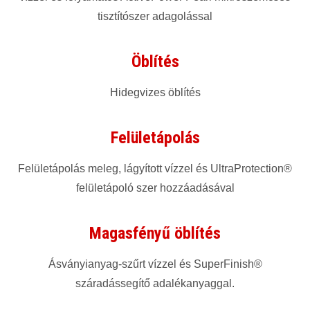
tisztítószer adagolással
Öblítés
Hidegvizes öblítés
Felületápolás
Felületápolás meleg, lágyított vízzel és UltraProtection®
felületápoló szer hozzáadásával
Magasfényű öblítés
Ásványianyag-szűrt vízzel és SuperFinish®
száradássegítő adalékanyaggal.