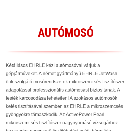
AUTÓMOSÓ
Kétállásos EHRLE kézi autómosóval várjuk a
gépjárműveket.
A német gyártmányú EHRLE JetWash
önkiszolgáló mosórendszerek mikroszemcsés tisztítószer
adagolással professzionális autómosást biztosítanak.
A
festék karcosodása lehetetlen! A szokásos autómosók
kefés tisztításával szemben az EHRLE a mikroszemcsés
gyöngyökre támaszkodik. Az ActivePower Pearl
mikroszemcsés tisztítószer nagynyomású vízsugárhoz
hozzáadva nagyszerű tisztítóhatást nyújt, bármiféle